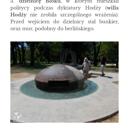
3.
dzielnicę Bloku
, w którym mieszkali
politycy podczas dyktatury Hodży (
willa
Hodży
nie zrobiła szczególnego wrażenia).
Przed wejściem do dzielnicy stał bunkier,
oraz mur, podobny do berlińskiego.