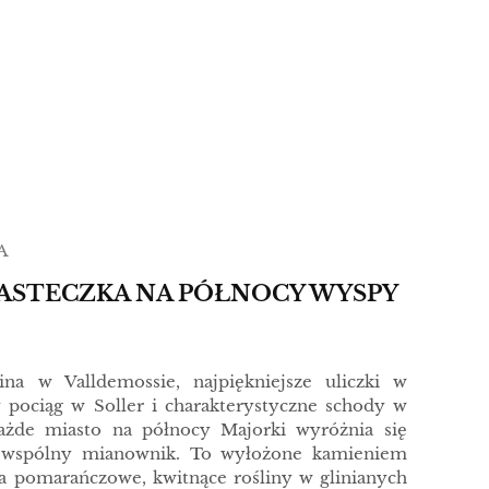
A
IASTECZKA NA PÓŁNOCY WYSPY
na w Valldemossie, najpiękniejsze uliczki w
 pociąg w Soller i charakterystyczne schody w
każde miasto na północy Majorki wyróżnia się
 wspólny mianownik. To wyłożone kamieniem
wa pomarańczowe, kwitnące rośliny w glinianych