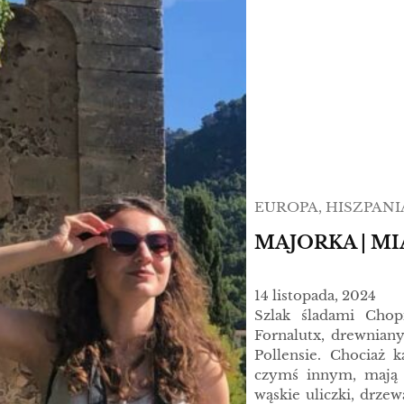
EUROPA
, 
HISZPANI
MAJORKA | M
14 listopada, 2024
Szlak śladami Chopi
Fornalutx, drewniany
Pollensie. Chociaż 
czymś innym, mają
wąskie uliczki, drze