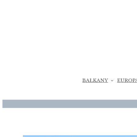
Przejdź
do
treści
BAŁKANY
EUROP