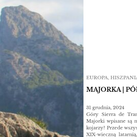
EUROPA
, 
HISZPANI
MAJORKA | P
31 grudnia, 2024
Góry Sierra de Tra
Majorki wpisane są 
kojarzy? Przede wszy
XIX-wieczną latarnią