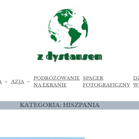
PODRÓŻOWANIE
SPACER
D
A
AZJA
NA EKRANIE
FOTOGRAFICZNY
W
KATEGORIA:
HISZPANIA