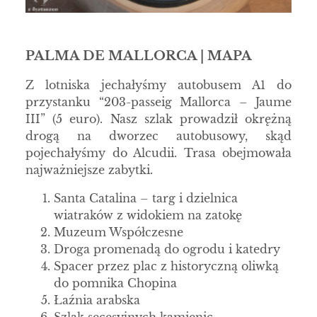
PALMA DE MALLORCA | MAPA
Z lotniska jechałyśmy autobusem A1 do
przystanku “203-passeig Mallorca – Jaume
III” (5 euro). Nasz szlak prowadził okrężną
drogą na dworzec autobusowy, skąd
pojechałyśmy do Alcudii. Trasa obejmowała
najważniejsze zabytki.
Santa Catalina – targ i dzielnica
wiatraków z widokiem na zatokę
Muzeum Współczesne
Droga promenadą do ogrodu i katedry
Spacer przez plac z historyczną oliwką
do pomnika Chopina
Łaźnia arabska