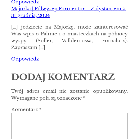
Odpowiedz
Majorka | Półwysep Formentor – Z dystansem %
31 grudnia, 2024
[…] jedziecie na Majorkę, może zainteresować
Was wpis o Palmie i o miasteczkach na północy
wyspy (Soller, Valldemossa, Fornalutx).
Zapraszam […]
Odpowiedz
DODAJ KOMENTARZ
Twój adres email nie zostanie opublikowany.
Wymagane pola są oznaczone
*
Komentarz
*