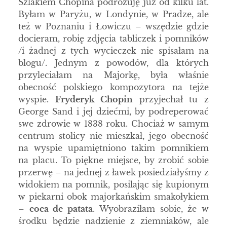
Szlakiem Chopina podróżuję już od kilku lat.
Byłam w Paryżu, w Londynie, w Pradze, ale
też w Poznaniu i Łowiczu – wszędzie gdzie
docieram, robię zdjęcia tabliczek i pomników
/i żadnej z tych wycieczek nie spisałam na
blogu/. Jednym z powodów, dla których
przyleciałam na Majorkę, była właśnie
obecność polskiego kompozytora na tejże
wyspie.
Fryderyk Chopin
przyjechał tu z
George Sand i jej dziećmi, by podreperować
swe zdrowie w 1838 roku. Chociaż w samym
centrum stolicy nie mieszkał, jego obecność
na wyspie upamiętniono takim pomnikiem
na placu. To piękne miejsce, by zrobić sobie
przerwę – na jednej z ławek posiedziałyśmy z
widokiem na pomnik, posilając się kupionym
w piekarni obok majorkańskim smakołykiem
–
coca de patata
. Wyobraziłam sobie, że w
środku będzie nadzienie z ziemniaków, ale