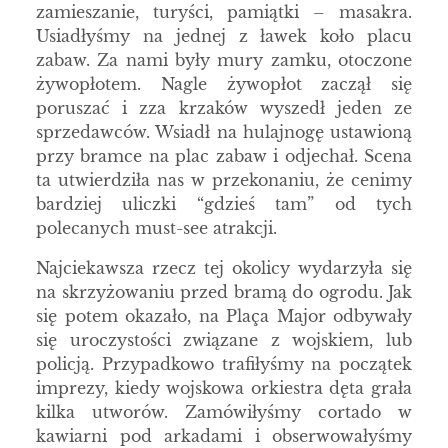
zamieszanie, turyści, pamiątki – masakra.
Usiadłyśmy na jednej z ławek koło placu
zabaw. Za nami były mury zamku, otoczone
żywopłotem. Nagle żywopłot zaczął się
poruszać i zza krzaków wyszedł jeden ze
sprzedawców. Wsiadł na hulajnogę ustawioną
przy bramce na plac zabaw i odjechał. Scena
ta utwierdziła nas w przekonaniu, że cenimy
bardziej uliczki “gdzieś tam” od tych
polecanych must-see atrakcji.
Najciekawsza rzecz tej okolicy wydarzyła się
na skrzyżowaniu przed bramą do ogrodu. Jak
się potem okazało, na Plaça Major odbywały
się uroczystości związane z wojskiem, lub
policją. Przypadkowo trafiłyśmy na początek
imprezy, kiedy wojskowa orkiestra dęta grała
kilka utworów. Zamówiłyśmy cortado w
kawiarni pod arkadami i obserwowałyśmy