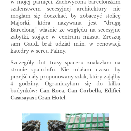
w mojej pamięci. Zachwycona barcelońskim
szaleństwem secesyjnej architektury nie
mogłam się doczekać, by zobaczyć stolicę
Majorki, która nazywana jest “drugą
Barceloną” właśnie ze względu na secesyjne
zabytki, stojące w centrum miasta. Zresztą
sam Gaudi brał udział m.in. w renowacji
katedry w sercu Palmy.
Szczegóły dot. trasy spaceru znalazłam na
stronie spain.info. Nie miałam czasu, by
przejść cały proponowany szlak, który zająłby
4 godziny. Ograniczyłam się do kilku
budynków:
Can Roca, Can Corbella, Edifici
Casasayas i Gran Hotel
.