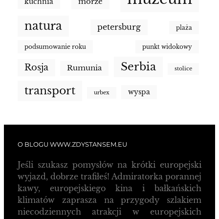
morze
kuchnia
natura
petersburg
plaża
podsumowanie roku
punkt widokowy
Serbia
Rosja
Rumunia
stolice
transport
wyspa
urbex
O BLOGU WWW.ZDYSTANSEM.EU
Jeśli szukasz pomysłów na krótki europejski
wyjazd, dobrze trafiłeś! Admiratorka porannej
kawy, europejskiego kina i bałkańskich
klimatów zaprasza na przygody szlakiem
niecodziennych atrakcji w europejskich