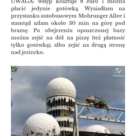
UWAGA: wstęp kosztuje 8 euro i można
płacić jedynie gotówką. Wysiadłam na
przystanku autobusowym Mohrunger Allee i
stamtąd szłam około 30 min na górę pod
bramę. Po obejrzeniu opuszczonej bazy
można zejść na dół na pizzę (też płatność
tylko gotówką), albo zejść na drugą stronę
nad jeziorko.