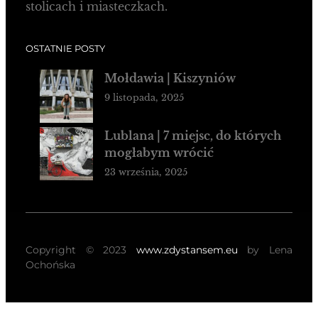
stolicach i miasteczkach.
OSTATNIE POSTY
Mołdawia | Kiszyniów
9 listopada, 2025
Lublana | 7 miejsc, do których
mogłabym wrócić
23 września, 2025
Copyright © 2023
www.zdystansem.eu
by Lena
Ochońska