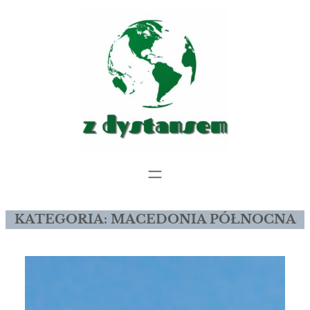
Przejdź
do
treści
KATEGORIA:
MACEDONIA PÓŁNOCNA