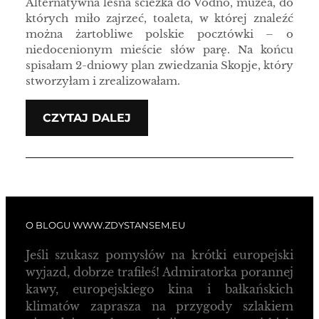
Alternatywna leśna ścieżka do Vodno, muzea, do
których miło zajrzeć, toaleta, w której znaleźć
można żartobliwe polskie pocztówki – o
niedocenionym mieście słów parę. Na końcu
spisałam 2-dniowy plan zwiedzania Skopje, który
stworzyłam i zrealizowałam.
CZYTAJ DALEJ
O BLOGU WWW.ZDYSTANSEM.EU
Jeśli szukasz pomysłów na krótki europejski
wyjazd, dobrze trafiłeś! Admiratorka porannej
kawy, europejskiego kina i bałkańskich
klimatów zaprasza na przygody szlakiem