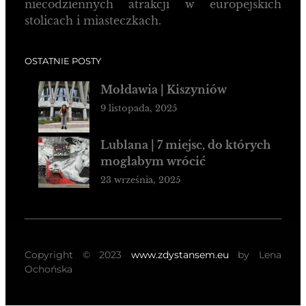
niecodziennych atrakcji w europejskich
stolicach i miasteczkach.
OSTATNIE POSTY
Mołdawia | Kiszyniów
9 listopada, 2025
Lublana | 7 miejsc, do których
mogłabym wrócić
23 września, 2025
Copyright © 2023
www.zdystansem.eu
by Lena
Ochońska