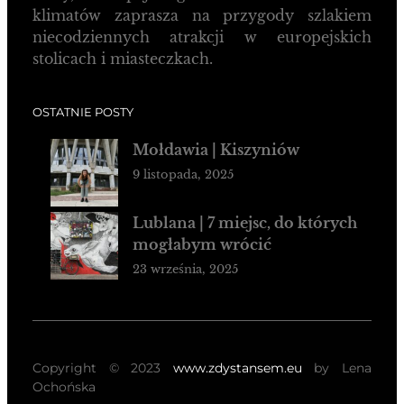
klimatów zaprasza na przygody szlakiem
niecodziennych atrakcji w europejskich
stolicach i miasteczkach.
OSTATNIE POSTY
Mołdawia | Kiszyniów
9 listopada, 2025
Lublana | 7 miejsc, do których
mogłabym wrócić
23 września, 2025
Copyright © 2023
www.zdystansem.eu
by Lena
Ochońska