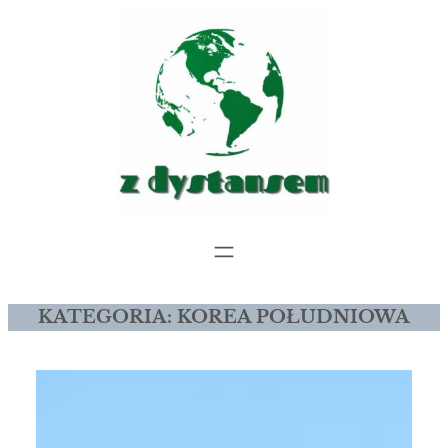
Przejdź
do
treści
KATEGORIA:
KOREA POŁUDNIOWA