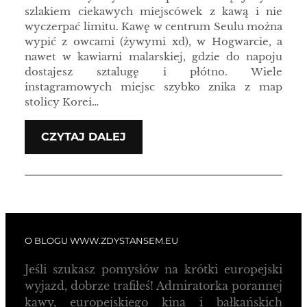
szlakiem ciekawych miejscówek z kawą i nie
wyczerpać limitu. Kawę w centrum Seulu można
wypić z owcami (żywymi xd), w Hogwarcie, a
nawet w kawiarni malarskiej, gdzie do napoju
dostajesz sztalugę i płótno. Wiele
instagramowych miejsc szybko znika z map
stolicy Korei…
CZYTAJ DALEJ
O BLOGU WWW.ZDYSTANSEM.EU
Jeśli szukasz pomysłów na krótki europejski
wyjazd, dobrze trafiłeś! Admiratorka porannej
kawy, europejskiego kina i bałkańskich