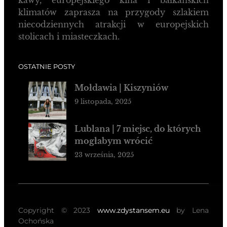
kawy, europejskiego kina i bałkańskich
klimatów zaprasza na przygody szlakiem
niecodziennych atrakcji w europejskich
stolicach i miasteczkach.
OSTATNIE POSTY
Mołdawia | Kiszyniów
9 listopada, 2025
Lublana | 7 miejsc, do których
mogłabym wrócić
23 września, 2025
Copyright © 2023
www.zdystansem.eu
by Lena
Ochońska