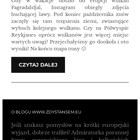
Gdy w wakacje doszło do erupcji wulkan
Fagradalsfjal, Instagram obiegły zdjęcia
buchającej lawy. Pod koniec października znów
zaczęły się tam trzęsienia ziemi, zwiastujące
wybuch kolejnego wulkanu. Czy na Półwyspie
Reykjanes oprócz wulkanów jest więcej miejsc
wartych uwagi? Przejechałyśmy go dookoła i oto
wyniki! Na końcu mapa trasy 🙂
CZYTAJ DALEJ
O BLOGU WWW.ZDYSTANSEM.EU
Jeśli szukasz pomysłów na krótki europejski
wyjazd, dobrze trafiłeś! Admiratorka porannej