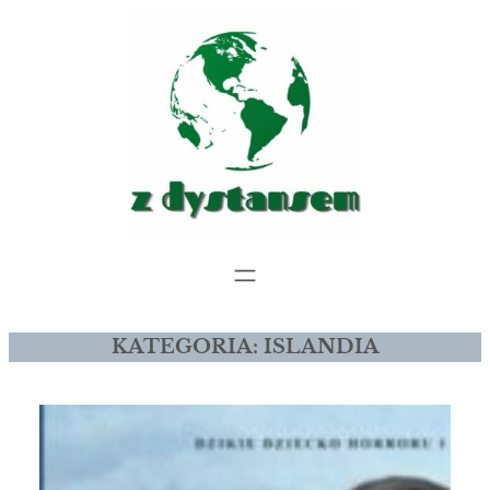
Przejdź
do
treści
KATEGORIA:
ISLANDIA