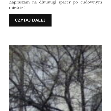
Zapraszam na dłuuuugi spacer po cudownym
mieście!
CZYTAJ DALEJ