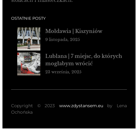
stolicach i miasteczkach.
OSTATNIE POSTY
Mołdawia | Kiszyniów
9 listopada, 2025
Lublana | 7 miejsc, do których
mogłabym wrócić
23 września, 2025
Copyright © 2023
www.zdystansem.eu
by Lena
Ochońska