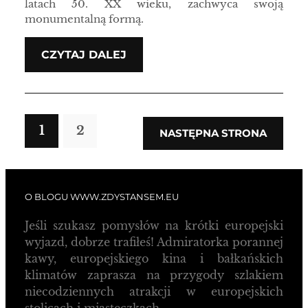
latach 50. XX wieku, zachwyca swoją
monumentalną formą.
CZYTAJ DALEJ
1
2
NASTĘPNA STRONA
O BLOGU WWW.ZDYSTANSEM.EU
Jeśli szukasz pomysłów na krótki europejski
wyjazd, dobrze trafiłeś! Admiratorka porannej
kawy, europejskiego kina i bałkańskich
klimatów zaprasza na przygody szlakiem
niecodziennych atrakcji w europejskich