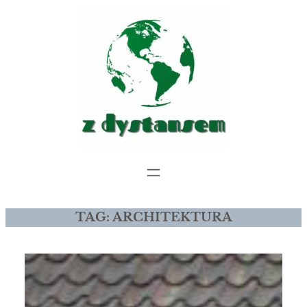
Przejdź
do
treści
TAG:
ARCHITEKTURA