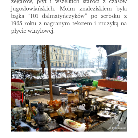
zegarów, płyt i wszelkich staroci z czasów
jugosłowiańskich. Moim znaleziskiem była
bajka “101 dalmatyńczyków” po serbsku z
1965 roku z nagranym tekstem i muzyką na
płycie winylowej.