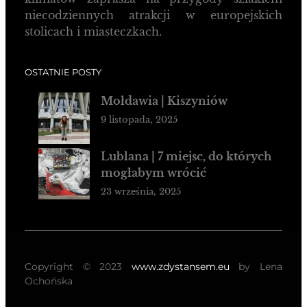
niecodziennych atrakcji w europejskich
stolicach i miasteczkach.
OSTATNIE POSTY
Mołdawia | Kiszyniów
9 listopada, 2025
Lublana | 7 miejsc, do których
mogłabym wrócić
23 września, 2025
Copyright © 2023
www.zdystansem.eu
by Lena
Ochońska