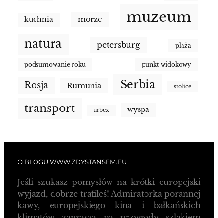
muzeum
morze
kuchnia
natura
petersburg
plaża
podsumowanie roku
punkt widokowy
Serbia
Rosja
Rumunia
stolice
transport
wyspa
urbex
O BLOGU WWW.ZDYSTANSEM.EU
Jeśli szukasz pomysłów na krótki europejski
wyjazd, dobrze trafiłeś! Admiratorka porannej
kawy, europejskiego kina i bałkańskich
klimatów zaprasza na przygody szlakiem