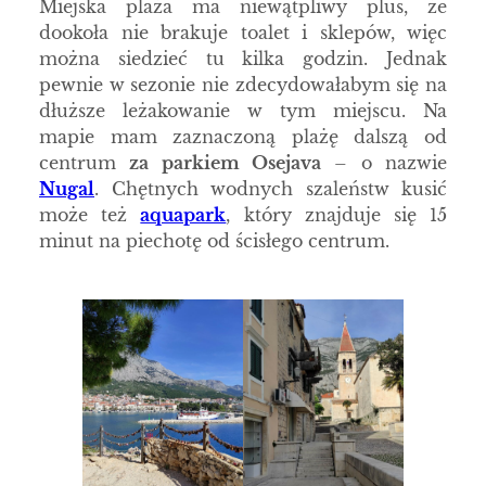
Miejska plaża ma niewątpliwy plus, że
dookoła nie brakuje toalet i sklepów, więc
można siedzieć tu kilka godzin. Jednak
pewnie w sezonie nie zdecydowałabym się na
dłuższe leżakowanie w tym miejscu. Na
mapie mam zaznaczoną plażę dalszą od
centrum
za parkiem Osejava
– o nazwie
Nugal
. Chętnych wodnych szaleństw kusić
może też
aquapark
, który znajduje się 15
minut na piechotę od ścisłego centrum.