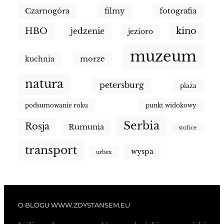
Czarnogóra
filmy
fotografia
kino
HBO
jedzenie
jezioro
muzeum
morze
kuchnia
natura
petersburg
plaża
podsumowanie roku
punkt widokowy
Serbia
Rosja
Rumunia
stolice
transport
wyspa
urbex
O BLOGU WWW.ZDYSTANSEM.EU