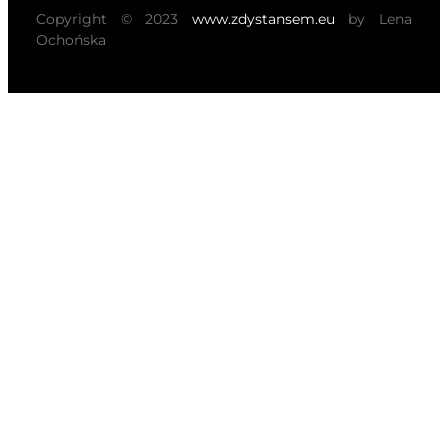
Copyright © 2023
www.zdystansem.eu
by Lena
Ochońska