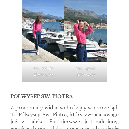
Fot. Jagoda
Fot. Jagoda
Witkowska
Witkowska
PÓŁWYSEP ŚW. PIOTRA
Z promenady widać wchodzący w morze ląd.
To Półwysep Św. Piotra, który zwraca uwagę
już z daleka. Po pierwsze jest zalesiony,
wysokie drzewa dają przyjemne schronienie