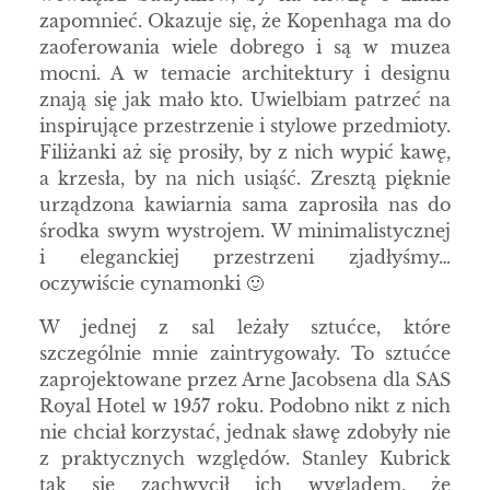
zapomnieć. Okazuje się, że Kopenhaga ma do
zaoferowania wiele dobrego i są w muzea
mocni. A w temacie architektury i designu
znają się jak mało kto. Uwielbiam patrzeć na
inspirujące przestrzenie i stylowe przedmioty.
Filiżanki aż się prosiły, by z nich wypić kawę,
a krzesła, by na nich usiąść. Zresztą pięknie
urządzona kawiarnia sama zaprosiła nas do
środka swym wystrojem. W minimalistycznej
i eleganckiej przestrzeni zjadłyśmy…
oczywiście cynamonki 🙂
W jednej z sal leżały sztućce, które
szczególnie mnie zaintrygowały. To sztućce
zaprojektowane przez Arne Jacobsena dla SAS
Royal Hotel w 1957 roku. Podobno nikt z nich
nie chciał korzystać, jednak sławę zdobyły nie
z praktycznych względów. Stanley Kubrick
tak się zachwycił ich wyglądem, że