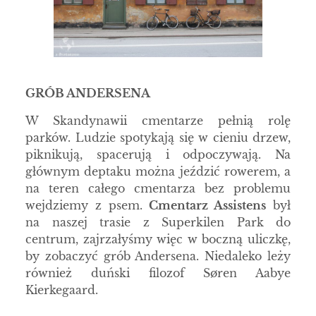
GRÓB ANDERSENA
W Skandynawii cmentarze pełnią rolę
parków. Ludzie spotykają się w cieniu drzew,
piknikują, spacerują i odpoczywają. Na
głównym deptaku można jeździć rowerem, a
na teren całego cmentarza bez problemu
wejdziemy z psem.
Cmentarz Assistens
był
na naszej trasie z Superkilen Park do
centrum, zajrzałyśmy więc w boczną uliczkę,
by zobaczyć grób Andersena. Niedaleko leży
również duński filozof Søren Aabye
Kierkegaard.