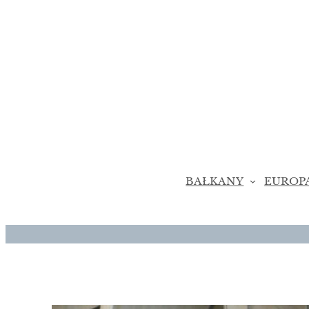
Przejdź
do
treści
BAŁKANY
EUROP