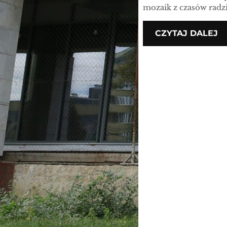
mozaik z czasów radzi
CZYTAJ DALEJ