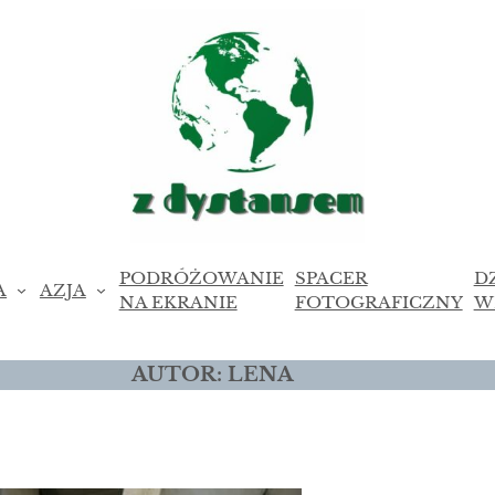
PODRÓŻOWANIE
SPACER
D
A
AZJA
NA EKRANIE
FOTOGRAFICZNY
W
AUTOR:
LENA