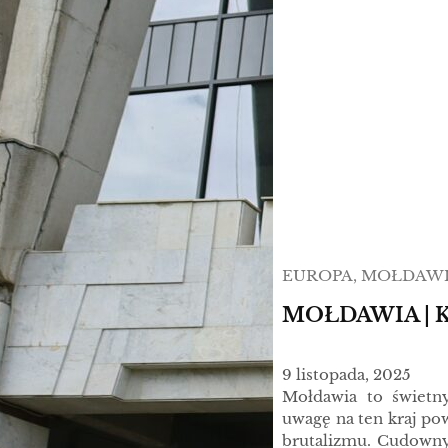
EUROPA
, 
MOŁDAW
MOŁDAWIA | 
9 listopada, 2025
Mołdawia to świetn
uwagę na ten kraj pow
brutalizmu. Cudownyc