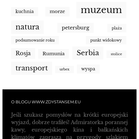
muzeum
morze
kuchnia
natura
petersburg
plaża
podsumowanie roku
punkt widokowy
Serbia
Rosja
Rumunia
stolice
transport
wyspa
urbex
O BLOGU WWW.ZDYSTANSEM.EU
Jeśli szukasz pomysłów na krótki europejski
wyjazd, dobrze trafiłeś! Admiratorka porannej
kawy, europejskiego kina i bałkańskich
klimatów zaprasza na przygody szlakiem