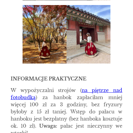
INFORMACJE PRAKTYCZNE
W wypożyczalni strojów (
na piętrze nad
fotobudką
) za hanbok zapłaciłam mniej
więcej 100 zł za 3 godziny, bez fryzury
byłoby z 15 zł taniej. Wstęp do pałacu w
hanboku jest bezpłatny (bez hanboka kosztuje
ok. 10 zł).
Uwaga:
pałac jest nieczynny we
wtorki!