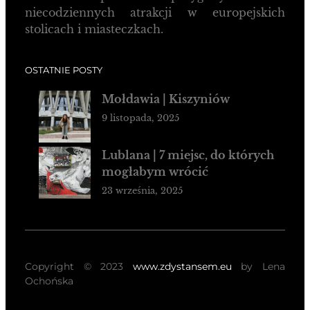
niecodziennych atrakcji w europejskich
stolicach i miasteczkach.
OSTATNIE POSTY
Mołdawia | Kiszyniów
9 listopada, 2025
Lublana | 7 miejsc, do których
mogłabym wrócić
23 września, 2025
Copyright © 2023
www.zdystansem.eu
by Lena
Ochońska