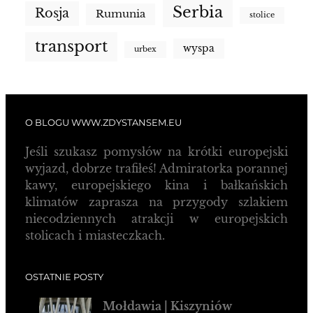
Serbia
Rosja
Rumunia
stolice
transport
wyspa
urbex
O BLOGU WWW.ZDYSTANSEM.EU
Jeśli szukasz pomysłów na krótki europejski
wyjazd, dobrze trafiłeś! Admiratorka porannej
kawy, europejskiego kina i bałkańskich
klimatów zaprasza na przygody szlakiem
niecodziennych atrakcji w europejskich
stolicach i miasteczkach.
OSTATNIE POSTY
Mołdawia | Kiszyniów