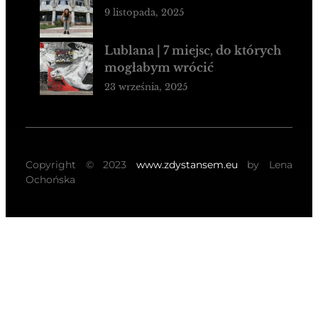
9 listopada, 2025
Lublana | 7 miejsc, do których
mogłabym wrócić
23 września, 2025
Copyright © 2023
www.zdystansem.eu
by Lena
Ochońska