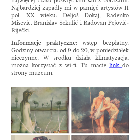
najwięcej czasu poświęciłam sali z obrazami.
Najbardziej zapadły mi w pamięć artystów II
poł. XX wieku: Deljoš Đokaj, Radenko
Mišević, Branislav Sekulić i Radovan Pejović-
Riječki
.
Informacje praktyczne:
wstęp bezpłatny.
Godziny otwarcia: od 9 do 20, w poniedziałek
nieczynne. W środku działa klimatyzacja,
można korzystać z wi-fi. Tu macie
link
do
strony muzeum.