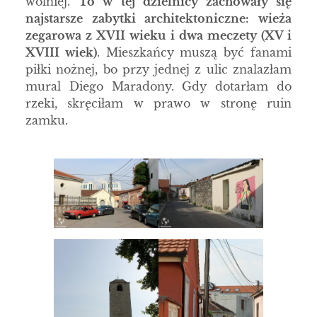
wolniej.
To w tej dzielnicy zachowały się
najstarsze zabytki architektoniczne: wieża
zegarowa z XVII wieku i dwa meczety (XV i
XVIII wiek)
. Mieszkańcy muszą być fanami
piłki nożnej, bo przy jednej z ulic znalazłam
mural Diego Maradony. Gdy dotarłam do
rzeki, skręciłam w prawo w stronę ruin
zamku.