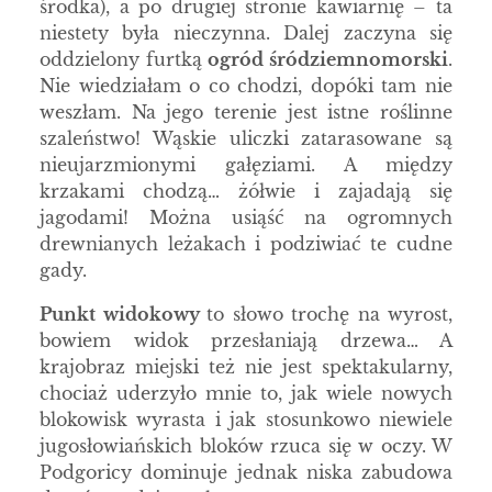
środka), a po drugiej stronie kawiarnię – ta
niestety była nieczynna. Dalej zaczyna się
oddzielony furtką
ogród śródziemnomorski
.
Nie wiedziałam o co chodzi, dopóki tam nie
weszłam. Na jego terenie jest istne roślinne
szaleństwo! Wąskie uliczki zatarasowane są
nieujarzmionymi gałęziami. A między
krzakami chodzą… żółwie i zajadają się
jagodami! Można usiąść na ogromnych
drewnianych leżakach i podziwiać te cudne
gady.
Punkt widokowy
to słowo trochę na wyrost,
bowiem widok przesłaniają drzewa… A
krajobraz miejski też nie jest spektakularny,
chociaż uderzyło mnie to, jak wiele nowych
blokowisk wyrasta i jak stosunkowo niewiele
jugosłowiańskich bloków rzuca się w oczy. W
Podgoricy dominuje jednak niska zabudowa