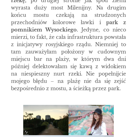
rzekę,
po drugiej stronie jak spod ziemi
wyrasta duży most Milenijny. Na drugim
końcu mostu czekają na strudzonych
przechodniów kolorowe ławki i
park z
pomnikiem Wysockiego.
Jedyne, co nieco
mierzi, to fakt, że cała infrastruktura powstała
z inicjatywy rosyjskiego rządu. Niemniej to
tam zauważyłam położony w cudownym
miejscu bar na plaży, w którym dwa dni
później delektowałam się kawą z widokiem
na niespieszny nurt rzeki. Nie popełnijcie
mojego błędu – na plażę nie da się zejść
bezpośrednio z mostu, a ścieżką przez park.