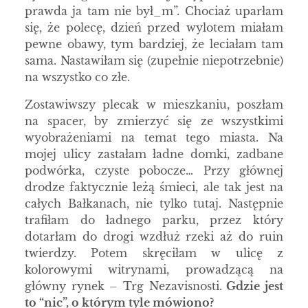
prawda ja tam nie był_m”. Chociaż uparłam
się, że polecę, dzień przed wylotem miałam
pewne obawy, tym bardziej, że leciałam tam
sama. Nastawiłam się (zupełnie niepotrzebnie)
na wszystko co złe.
Zostawiwszy plecak w mieszkaniu, poszłam
na spacer, by zmierzyć się ze wszystkimi
wyobrażeniami na temat tego miasta. Na
mojej ulicy zastałam ładne domki, zadbane
podwórka, czyste pobocze… Przy głównej
drodze faktycznie leżą śmieci, ale tak jest na
całych Bałkanach, nie tylko tutaj. Następnie
trafiłam do ładnego parku, przez który
dotarłam do drogi wzdłuż rzeki aż do ruin
twierdzy. Potem skręciłam w ulicę z
kolorowymi witrynami, prowadzącą na
główny rynek – Trg Nezavisnosti.
Gdzie jest
to “nic”, o którym tyle mówiono?