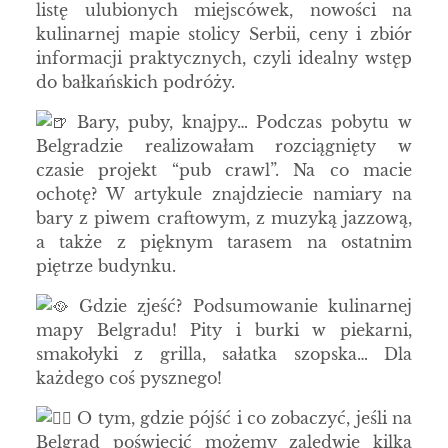
listę ulubionych miejscówek, nowości na
kulinarnej mapie stolicy Serbii, ceny i zbiór
informacji praktycznych, czyli idealny wstęp
do bałkańskich podróży.
Bary, puby, knajpy… Podczas pobytu w
Belgradzie realizowałam rozciągnięty w
czasie projekt “pub crawl”. Na co macie
ochotę? W artykule znajdziecie namiary na
bary z piwem craftowym, z muzyką jazzową,
a także z pięknym tarasem na ostatnim
piętrze budynku.
Gdzie zjeść? Podsumowanie kulinarnej
mapy Belgradu! Pity i burki w piekarni,
smakołyki z grilla, sałatka szopska… Dla
każdego coś pysznego!
O tym, gdzie pójść i co zobaczyć, jeśli na
Belgrad poświęcić możemy zaledwie kilka