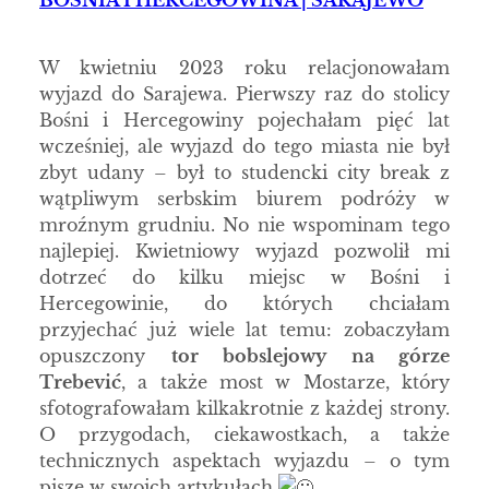
W kwietniu 2023 roku relacjonowałam
wyjazd do Sarajewa. Pierwszy raz do stolicy
Bośni i Hercegowiny pojechałam pięć lat
wcześniej, ale wyjazd do tego miasta nie był
zbyt udany – był to studencki city break z
wątpliwym serbskim biurem podróży w
mroźnym grudniu. No nie wspominam tego
najlepiej. Kwietniowy wyjazd pozwolił mi
dotrzeć do kilku miejsc w Bośni i
Hercegowinie, do których chciałam
przyjechać już wiele lat temu: zobaczyłam
opuszczony
tor bobslejowy na górze
Trebević
, a także most w Mostarze, który
sfotografowałam kilkakrotnie z każdej strony.
O przygodach, ciekawostkach, a także
technicznych aspektach wyjazdu – o tym
piszę w swoich artykułach