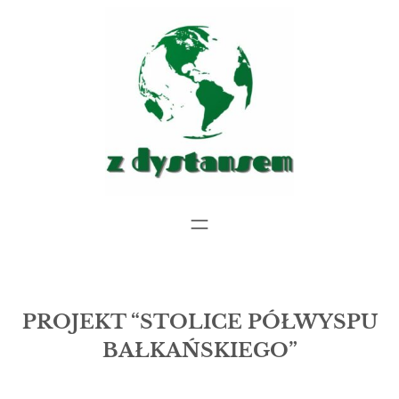
Przejdź
do
treści
PROJEKT “STOLICE PÓŁWYSPU
BAŁKAŃSKIEGO”