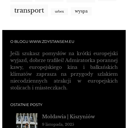
transport
wyspa
urbex
O BLOGU WWW.ZDYSTANSEM.EU
Jeśli szukasz pomysłów na krótki europejski
wyjazd, dobrze trafiłeś! Admiratorka porannej
kawy, europejskiego kina i bałkańskich
klimatów zaprasza na przygody szlakiem
niecodziennych atrakcji w europejskich
stolicach i miasteczkach.
OSTATNIE POSTY
Mołdawia | Kiszyniów
9 listopada, 2025