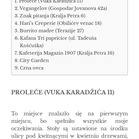
Proleće (Vuka Karadžića 11)
Vegangelov (Gospodar Jovanova 42a)
Znak pitanja (Kralja Petra 6)
Hari’s Creperie (Obilićev venac 18)
Burrito madre (Terazije 27)
Kafana Tri papricice (ul. Tadeuša
Košćuška)
Kafeterija Magazin 1907 (Kralja Petra 16)
City Garden
Crna ovca
PROLEĆE
(VUKA KARADŽIĆA 11)
To miejsce znalazło się na pierwszym
miejscu, bo spełniło wszystkie moje
oczekiwania. Stoły są ustawione na środku
ulicy pod kwitnącymi w kwietniu drzewami,