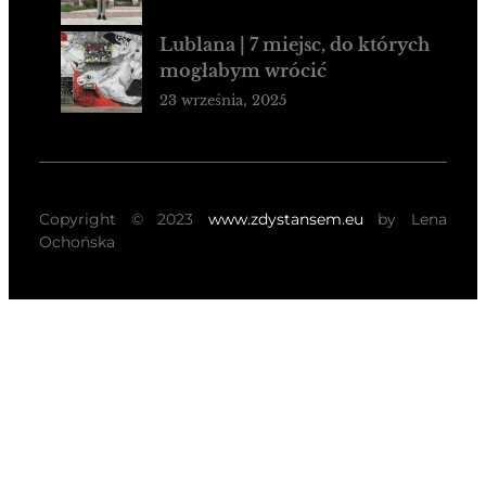
Lublana | 7 miejsc, do których
mogłabym wrócić
23 września, 2025
Copyright © 2023
www.zdystansem.eu
by Lena
Ochońska