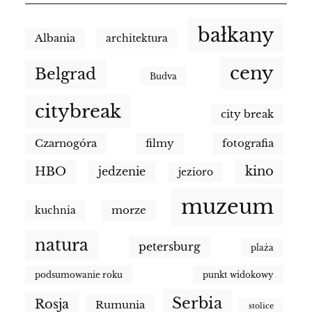
bałkany
Albania
architektura
ceny
Belgrad
Budva
citybreak
city break
Czarnogóra
filmy
fotografia
kino
HBO
jedzenie
jezioro
muzeum
morze
kuchnia
natura
petersburg
plaża
podsumowanie roku
punkt widokowy
Serbia
Rosja
Rumunia
stolice